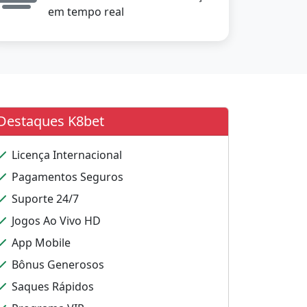
em tempo real
Destaques K8bet
Licença Internacional
Pagamentos Seguros
Suporte 24/7
Jogos Ao Vivo HD
App Mobile
Bônus Generosos
Saques Rápidos