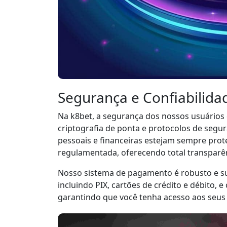
Segurança e Confiabilida
Na k8bet, a segurança dos nossos usuários 
criptografia de ponta e protocolos de segu
pessoais e financeiras estejam sempre prote
regulamentada, oferecendo total transparê
Nosso sistema de pagamento é robusto e su
incluindo PIX, cartões de crédito e débito, 
garantindo que você tenha acesso aos seu