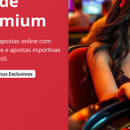
 de
emium
apostas online com
os e apostas esportivas
il.
nus Exclusivos