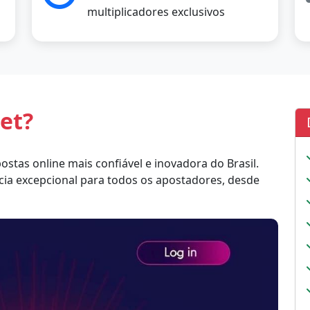
multiplicadores exclusivos
et?
stas online mais confiável e inovadora do Brasil.
ia excepcional para todos os apostadores, desde